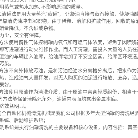
用蒸气或热水加热, 不影响原油的质量。
工清罐法是用大量蒸汽“蒸罐”， 让凝油直接与蒸汽接触，使凝油
法是靠清洗油冲击沉积物，由于稀释、溶解和扩散作用，回收的原
蜡量降低，不含砂或杂物。
人力少，安全有保障。
艺方法使用惰性气体控制罐内氧气和可燃气体浓度，避免了因喷嘴
即可进罐进行动火维修作业。而人工清罐，需投入大量的人员在
渣油的车辆出入油库，给油库增加了不安全因素，给库区环境造
境污染。
艺方法不向外排放污油，是将污油经油水分离槽分离后，把水作为
热，造成油气大量挥发，对无人购买的油泥进行堆放、废弃，造
效果好。
艺方法使用原油作为清洗介质，由于原油中富含轻质组份，相当于
工艺方法能保证清除死角外，油罐内表面均露出金属本底。
经济效益明显。
的全自动化机械清洗机械是我们公司根据多年大型油罐的清洗经
系统、后勤维护系统；
清洗系统是执行油罐清洗的主要设备和核心设备，内容包括：真