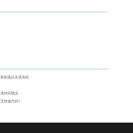
压泵和高压水清洗机
骤
清洗时间错误
是怎样操作的？
艺