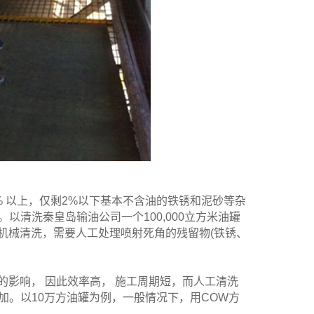
% 以上，仅剩2%以下基本不含油的铁锈和泥砂等杂
清洗秦皇岛输油公司一个100,000立方米油罐
备机械清洗，需要人工处理喷射死角的残留物(铁锈、
的影响， 因此效率高， 施工周期短，而人工清洗
。以10万方油罐为例，一般情况下，用COW方