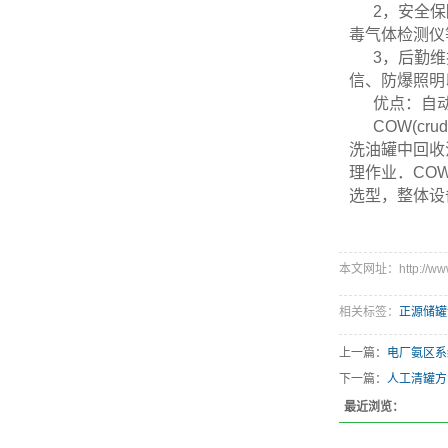
2，安全
毒气体检测仪
3，后勤
信、防爆照明
优点：自
COW(c
洗油罐中回收
理作业．CO
选型，整体设
本文网址：http://www.
相关标签：
正源储罐
上一篇：
电厂氨区系
下一篇：
人工清罐方
最近浏览：