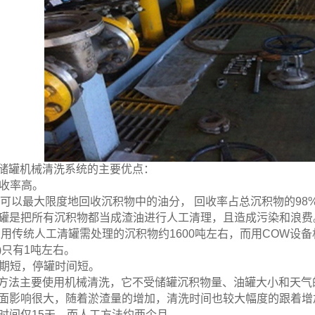
油储罐机械清洗系统的主要优点：
回收率高。
法可以最大限度地回收沉积物中的油分， 回收率占总沉积物的98
罐是把所有沉积物都当成渣油进行人工清理，且造成污染和浪费。以
采用传统人工清罐需处理的沉积物约1600吨左右，而用COW设
)只有1吨左右。
周期短，停罐时间短。
艺方法主要使用机械清洗，它不受储罐沉积物量、油罐大小和天气
面影响很大，随着淤渣量的增加，清洗时间也较大幅度的跟着增加
时间仅15天，而人工方法约两个月。