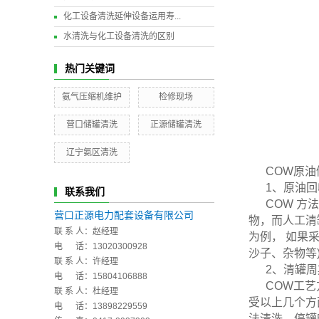
化工设备清洗延伸设备运用寿...
水清洗与化工设备清洗的区别
热门关键词
氨气压缩机维护
检修现场
营口储罐清洗
正源储罐清洗
辽宁氨区清洗
COW原
1、原油
联系我们
COW 方
营口正源电力配套设备有限公司
物，而人工清
联 系 人：赵经理
为例， 如果
电 话：13020300928
沙子、杂物等
联 系 人：许经理
2、清罐
电 话：15804106888
COW工
联 系 人：杜经理
受以上几个方
电 话：13898229559
法清洗，停罐