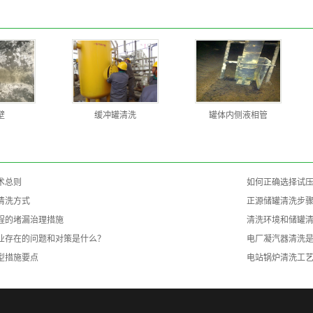
壁
缓冲罐清洗
罐体内侧液相管
术总则
如何正确选择试
清洗方式
正源储罐清洗步
程的堵漏治理措施
清洗环境和储罐
业存在的问题和对策是什么？
电厂凝汽器清洗
型措施要点
电站锅炉清洗工