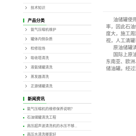
技术知识
油储罐使
产品分类
率，因此石油
氨气压缩机维护
度大，施工周
罐体内侧杂质
视，人工清罐
原油储罐清
检修现场
国际上原
吸收塔清洗
东南亚、欧洲
液氨储罐清洗
储油罐。经过
蒸发器清洗
正源储罐清洗
新闻资讯
氨气压缩机的维修保养说明？
石油储罐清洗工程
高压超声波清洗机的水压不够...
高压水清洗哪家好