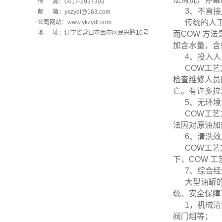
传 真：0417-2937303
3、不直接
邮 箱：ykzydl@163.com
传统的人
公司网站：
www.ykzydl.com
地 址：
辽宁省营口市西市区民兴路10号
而COW 方
加含水量，含
4、投入
COW工
检查维修人员
亡。有许多拉
5、无环
COW工
法因对原油加
6、清洗
COW工
下，COW 
7、综合
大型油罐
统、安全保障
1，机械
阀门组等；