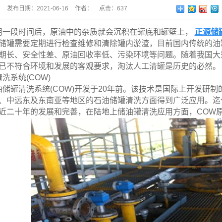
发布日期：
2021-06-16
作者：
点击：
637
用一段时间后，原油中的杂质就会沉积在罐底和罐壁上，
正源储
储罐需要定期进行检查维修和清除罐内淤渣，目前国内传统的油
期长、安全性差、原油回收率低、污染环境等问题。随着我国大
已不符合环境和发展的客观要求，淘汰人工清罐是历史的必然。
洗系统(COW)
油储罐清洗系统(COW)开发于20年前。该技术是国际上开发研
、中远东及东南亚等地区的石油储罐清洗方面得到广泛应用。迄今
近二十年的发展和完善，在陆地上储油罐清洗应用方面，COW